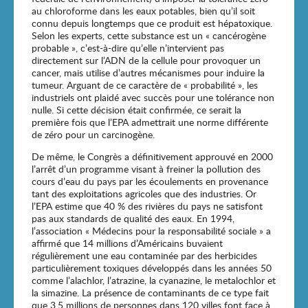
au chloroforme dans les eaux potables, bien qu’il soit
connu depuis longtemps que ce produit est hépatoxique.
Selon les experts, cette substance est un « cancérogène
probable », c’est-à-dire qu’elle n’intervient pas
directement sur l’ADN de la cellule pour provoquer un
cancer, mais utilise d’autres mécanismes pour induire la
tumeur. Arguant de ce caractère de « probabilité », les
industriels ont plaidé avec succès pour une tolérance non
nulle. Si cette décision était confirmée, ce serait la
première fois que l’EPA admettrait une norme différente
de zéro pour un carcinogène.
De même, le Congrès a définitivement approuvé en 2000
l’arrêt d’un programme visant à freiner la pollution des
cours d’eau du pays par les écoulements en provenance
tant des exploitations agricoles que des industries. Or
l’EPA estime que 40 % des rivières du pays ne satisfont
pas aux standards de qualité des eaux. En 1994,
l’association « Médecins pour la responsabilité sociale » a
affirmé que 14 millions d’Américains buvaient
régulièrement une eau contaminée par des herbicides
particulièrement toxiques développés dans les années 50
comme l’alachlor, l’atrazine, la cyanazine, le metalochlor et
la simazine. La présence de contaminants de ce type fait
que 3,5 millions de personnes dans 120 villes font face à