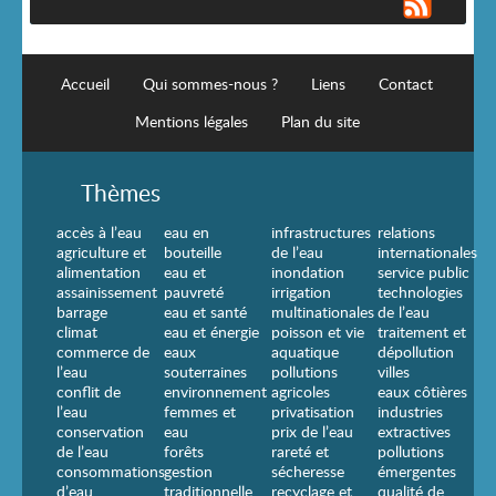
Accueil
Qui sommes-nous ?
Liens
Contact
Mentions légales
Plan du site
Thèmes
accès à l’eau
eau en
infrastructures
relations
agriculture et
bouteille
de l’eau
internationales
alimentation
eau et
inondation
service public
assainissement
pauvreté
irrigation
technologies
barrage
eau et santé
multinationales
de l’eau
climat
eau et énergie
poisson et vie
traitement et
commerce de
eaux
aquatique
dépollution
l’eau
souterraines
pollutions
villes
conflit de
environnement
agricoles
eaux côtières
l’eau
femmes et
privatisation
industries
conservation
eau
prix de l’eau
extractives
de l’eau
forêts
rareté et
pollutions
consommations
gestion
sécheresse
émergentes
d’eau
traditionnelle
recyclage et
qualité de