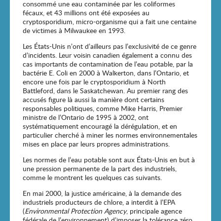
consommé une eau contaminée par les coliformes
fécaux, et 43 millions ont été exposées au
cryptosporidium, micro-organisme qui a fait une centaine
de victimes à Milwaukee en 1993.
Les États-Unis n’ont d’ailleurs pas l’exclusivité de ce genre
d’incidents. Leur voisin canadien également a connu des
cas importants de contamination de l’eau potable, par la
bactérie E. Coli en 2000 à Walkerton, dans l’Ontario, et
encore une fois par le cryptosporidium à North
Battleford, dans le Saskatchewan. Au premier rang des
accusés figure là aussi la manière dont certains
responsables politiques, comme Mike Harris, Premier
ministre de l’Ontario de 1995 à 2002, ont
systématiquement encouragé la dérégulation, et en
particulier cherché à miner les normes environnementales
mises en place par leurs propres administrations.
Les normes de l’eau potable sont aux États-Unis en but à
une pression permanente de la part des industriels,
comme le montrent les quelques cas suivants.
En mai 2000, la justice américaine, à la demande des
industriels producteurs de chlore, a interdit à l’EPA
(
Environmental Protection Agency
, principale agence
fédérale de l’environnement) d’imposer la tolérance zéro