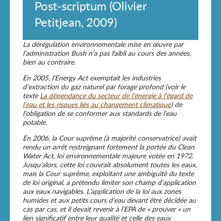
Post-scriptum (Olivier
Petitjean, 2009)
La dérégulation environnementale mise en œuvre par
l’administration Bush n’a pas faibli au cours des années,
bien au contraire.
En 2005, l’Energy Act exemptait les industries
d’extraction du gaz naturel par forage profond (voir le
texte
La dépendance du secteur de l’énergie à l’égard de
l’eau et les risques liés au changement climatique
) de
l’obligation de se conformer aux standards de l’eau
potable.
En 2006, la Cour suprême (à majorité conservatrice) avait
rendu un arrêt restreignant fortement la portée du Clean
Water Act, loi environnementale majeure votée en 1972.
Jusqu’alors, cette loi couvrait absolument toutes les eaux,
mais la Cour suprême, exploitant une ambiguïté du texte
de loi original, a prétendu limiter son champ d’application
aux eaux navigables. L’application de la loi aux zones
humides et aux petits cours d’eau devant être décidée au
cas par cas, et il devait revenir à l’EPA de « prouver » un
lien significatif entre leur qualité et celle des eaux