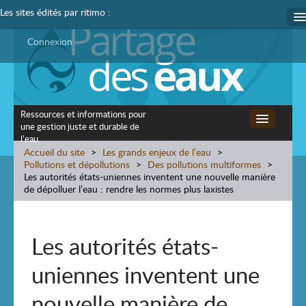
Les sites édités par ritimo :
ritimo
Connexion
Ritimothèque
Coredem
Ressources et informations pour
une gestion juste et durable de
Accueil
l’eau
Accueil du site
>
Les grands enjeux de l’eau
>
Pollutions et dépollutions
Les grands enjeux de l’eau
>
Des pollutions multiformes
>
Les autorités états-uniennes inventent une nouvelle manière
de dépolluer l’eau : rendre les normes plus laxistes
Dossiers spéciaux
À lire ailleurs
Les autorités états-
English
uniennes inventent une
nouvelle manière de